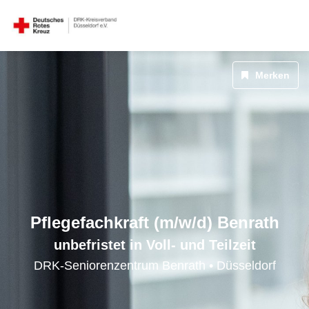
Merken
Pflegefachkraft (m/w/d) Benrath
unbefristet in Voll- und Teilzeit
DRK-Seniorenzentrum Benrath • Düsseldorf