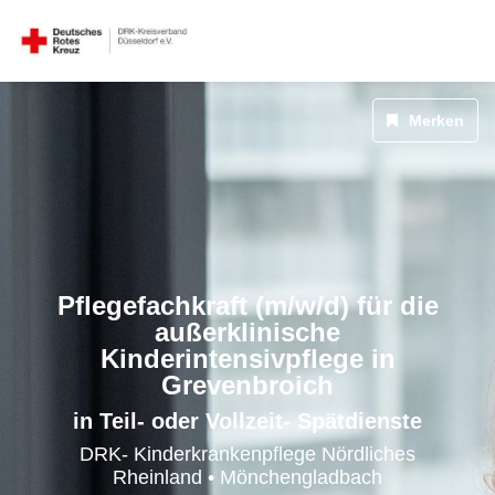
Merken
Pflegefachkraft (m/w/d) für die
außerklinische
Kinderintensivpflege in
Grevenbroich
in Teil- oder Vollzeit- Spätdienste
DRK- Kinderkrankenpflege Nördliches
Rheinland • Mönchengladbach